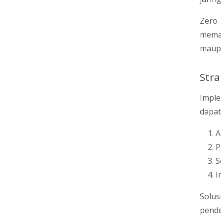
Zero 
memas
maupu
Stra
Imple
dapat
A
P
S
I
Solus
pende