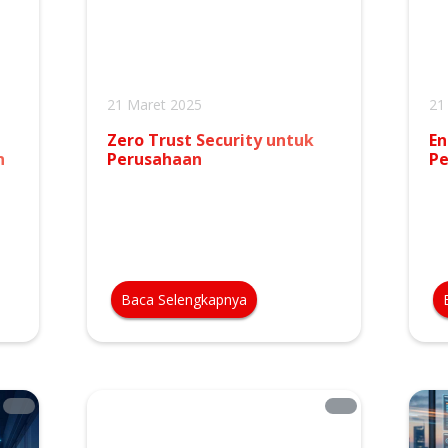
21 Maret 2025
21
Zero Trust Security untuk
En
n
Perusahaan
P
Baca Selengkapnya