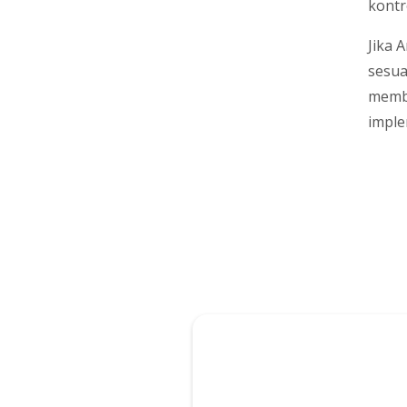
kontr
Jika 
sesua
memb
imple