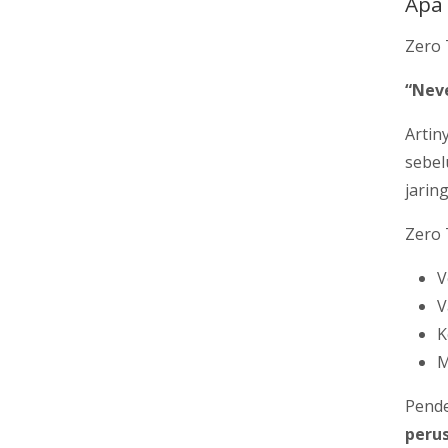
Apa 
Zero 
“Neve
Artin
sebel
jaring
Zero 
V
V
K
M
Pende
peru