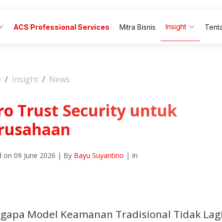
Insight
ACS Professional Services
Mitra Bisnis
Tent
e
Insight
News
ro Trust Security untuk
rusahaan
 on 09 June 2026 | By
Bayu Suyantino
| In
gapa Model Keamanan Tradisional Tidak Lag