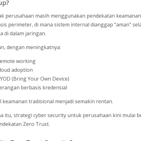
up?
ak perusahaan masih menggunakan pendekatan keamanan
sis perimeter, di mana sistem internal dianggap “aman” se
a di dalam jaringan.
n, dengan meningkatnya:
emote working
loud adoption
YOD (Bring Your Own Device)
erangan berbasis kredensial
 keamanan tradisional menjadi semakin rentan.
a itu, strategi cyber security untuk perusahaan kini mulai b
ndekatan Zero Trust.