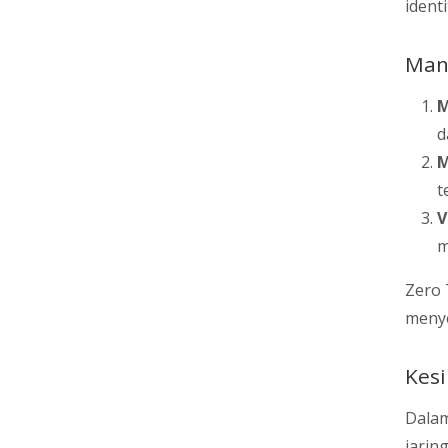
ident
Manf
M
d
M
t
V
m
Zero 
menye
Kes
Dalam
jarin