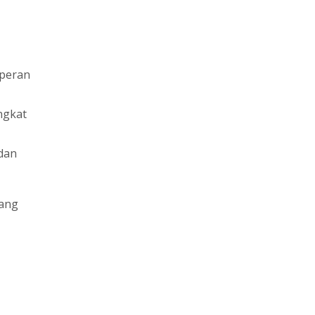
 peran
ngkat
dan
yang