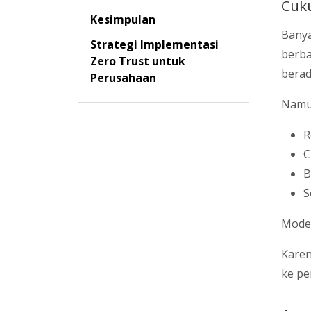
Cuk
Kesimpulan
Bany
Strategi Implementasi
berba
Zero Trust untuk
berad
Perusahaan
Namu
R
C
B
S
Model
Karen
ke pe