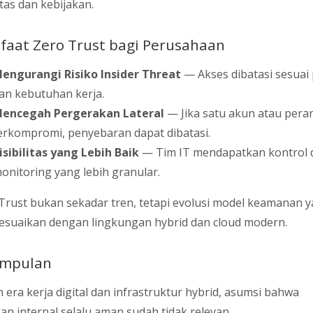
itas dan kebijakan.
aat Zero Trust bagi Perusahaan
engurangi Risiko Insider Threat
— Akses dibatasi sesuai
an kebutuhan kerja.
encegah Pergerakan Lateral
— Jika satu akun atau pera
erkompromi, penyebaran dapat dibatasi.
isibilitas yang Lebih Baik
— Tim IT mendapatkan kontrol 
onitoring yang lebih granular.
Trust bukan sekadar tren, tetapi evolusi model keamanan 
suaikan dengan lingkungan hybrid dan cloud modern.
impulan
 era kerja digital dan infrastruktur hybrid, asumsi bahwa
gan internal selalu aman sudah tidak relevan.