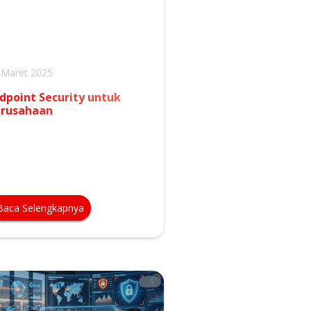
 Maret 2025
dpoint Security untuk
erusahaan
Baca Selengkapnya