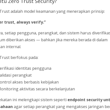
Itu Zero Trust Security?
Trust adalah model keamanan yang menerapkan prinsip:
r trust, always verify.”
ya, setiap pengguna, perangkat, dan sistem harus diverifikas
um diberikan akses — bahkan jika mereka berada di dalam
an internal.
Trust berfokus pada:
erifikasi identitas pengguna
alidasi perangkat
ontrol akses berbasis kebijakan
onitoring aktivitas secara berkelanjutan
katan ini melengkapi sistem seperti
endpoint security un
sahaan
agar setiap perangkat yang mengakses jaringan be