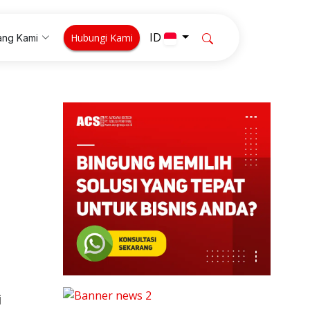
ID
Hubungi Kami
ang Kami
i