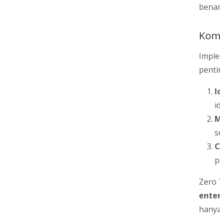
benar 
Kom
Imple
penti
I
i
M
s
C
p
Zero 
enter
hanya